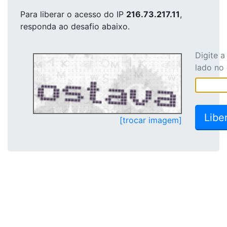
Para liberar o acesso
do IP
216.73.217.11
,
responda ao desafio abaixo.
Digite 
lado no
[trocar imagem]