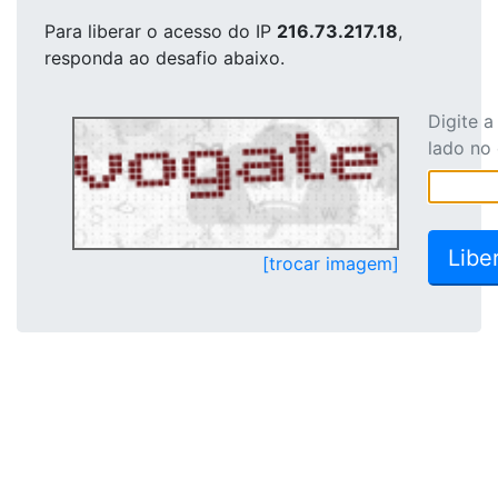
Para liberar o acesso
do IP
216.73.217.18
,
responda ao desafio abaixo.
Digite 
lado no
[trocar imagem]